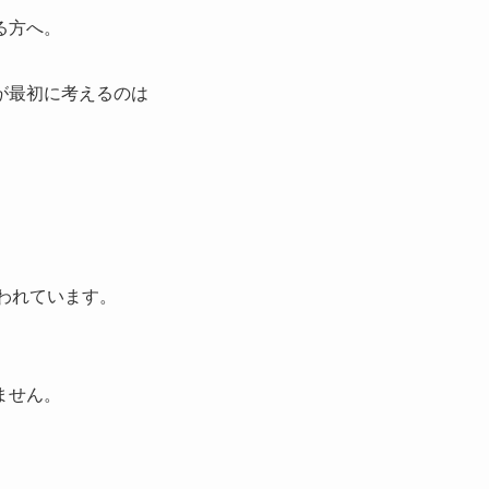
る方へ。
が最初に考えるのは
われています。
、
ません。