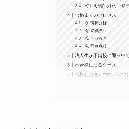
④甘えが許されない指
合格までのプロセス
① 現状分析
② 逆算設計
③ 弱点管理
④ 弱点克服
浪人生が予備校に通う中
不合格になるケース
合格した浪人生の1日の例